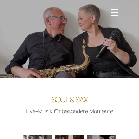
by elama​cherey
SOUL & SAX
Live-Musik für besondere Momente